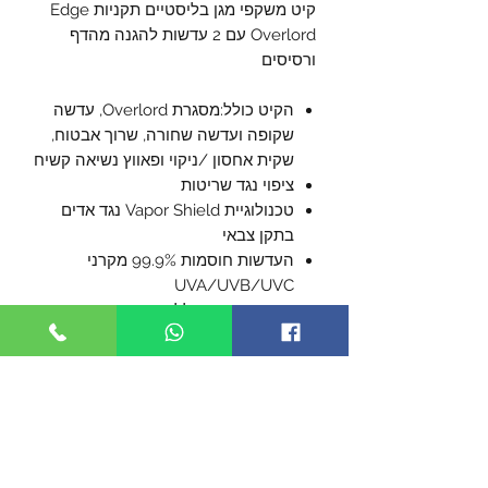
קיט משקפי מגן בליסטיים תקניות Edge
Overlord עם 2 עדשות להגנה מהדף
ורסיסים
הקיט כולל:מסגרת Overlord, עדשה
שקופה ועדשה שחורה, שרוך אבטוח,
שקית אחסון /ניקוי ופאווץ נשיאה קשיח
ציפוי נגד שריטות
טכנולוגיית Vapor Shield נגד אדים
בתקן צבאי
העדשות חוסמות 99.9% מקרני
UVA/UVB/UVC
מסגרת עוטפת ללא עיוות בצידי הראייה
זרוע ישרה המונחת בנוחות על הראש
ואינה לוחצת - המסגרת עשויה
מתרכובת גמישה ועמידה מסוג
TR90/ניילון (החומר מגביר את
ה"אחיזה" כאשר נעשה לח או חם)