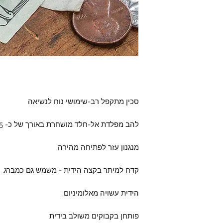
סכין מתקפל רב-שימושי נוח לנשיאה
להב מפלדת אל-חלד מושחרת באורך של כ- 5 ס"מ.
מנגנון עזר לפתיחה מהירה
קדח למיתר בקצה הידית - משמש גם כמברג.
הידית עשויה מאלומיניום.
פותחן בקבוקים משולב בידית