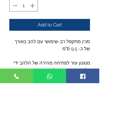
Add to Cart
סכין מתקפל רב-שימושי עם להב באורך
של כ- 9.5 ס"מ
מנגנון עזר לפתיחה מהירה של הלהב ידי
פליפר או תותבי הלהב משני הצדדים.
ידית פולימרית משולבת עם מיתר ניילון,
שמשמש גם גם כרצועת קשירה.
תפס לכיס
אורך הסכין כאשר סגור כ- 12 ס"מ