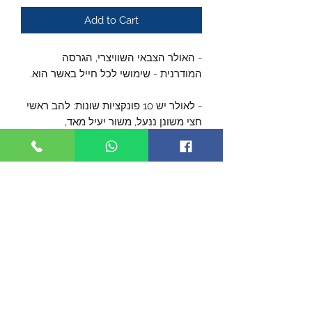
Add to Cart
- האולר הצבאי השוויצרי, הגרסה
המודרנית - שימושי לכל חייל באשר הוא.
- לאולר יש 10 פונקציות שונות: להב ראשי
חצי משונן ננעל, משור יעיל מאד,
פותחן בקבוקים, פותחן שימורים, שני
סוגי מברגים, מרצע ועוד.
- ידית בנויה משני חומרים לקבלת אחיזה
איתנה גם בתנאים קשים.
- עשוי מפלדת אל-חלד משובחת לעמידות
בתנאי שטח קשים
- קל ונוח לנשיאה בכיס.