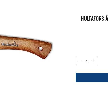
HULTAFO -גרזן