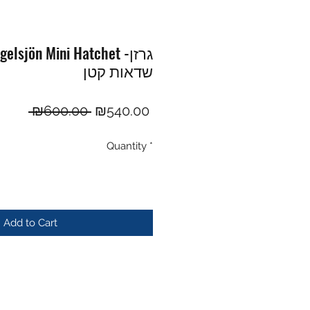
RS Ågelsjön Mini Hatchet
שדאות קטן
Regular
Sale
 ₪600.00 
₪540.00
Price
Price
Quantity
*
Add to Cart