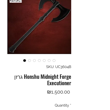
SKU: UC3604B
גרזן Honshu Midnight Forge
Executioner
Price
₪1,500.00
Quantity
*