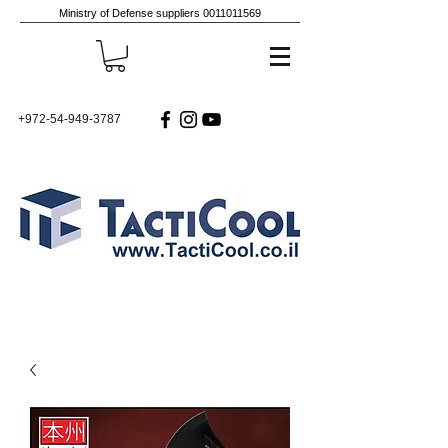
Ministry of Defense suppliers
0011011569
+972-54-949-3787