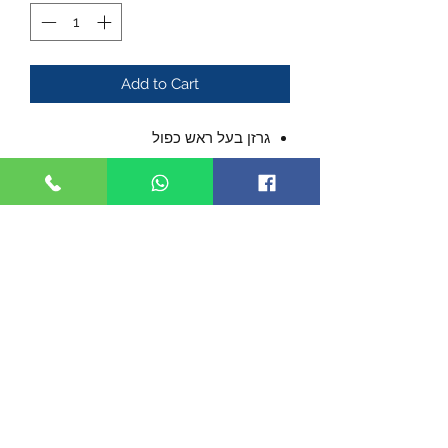
Add to Cart
גרזן בעל ראש כפול
הגרזן עשוי מפלדת אל-חלד 7Cr13
עיצוב מודרני עם קדחים בלהבי הגרזן
להקלת המשקל
ידית ניילון מחוזקת ומחוספסת לקבלת
אחיזה טובה
מגיע עם נרתיק עור
פריט אספני יפה