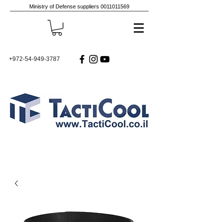
Ministry of Defense suppliers
0011011569
+972-54-949-3787