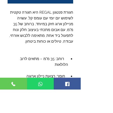
חגורת פנטגון REGAL היא חגורה טקטית
לשימוש יום יומי עם עומס קל. עשויה
מניילון ארוג חזק במיוחד, ברוחב של 35
מ"מ, עם אבזם מתכתי בעיצוב חלק ונוח
לתפעול ביד אחת. מתאימה ללבוש אזרחי,
עבודה, טיולים או כוחות ביטחון.
רוחב: 35 מ"מ – מתאים לרוב
הלולאות
חומר: רצועת ניילון ארוגה
אבזם מתכתי קל משקל בגימור מאט
סגירה שקטה – אידיאלית לשימוש
טקטי