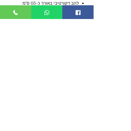
להב דקורטיבי באורך כ-66 ס"מ
מפלדת פחמן - לא מושחז!
ידית עם עם עור חתול ים מלאכותי.
הידית מקושטת עם מיתר שחור.
מגיע עם נדן תואם.
אורך כללי כ-97 ס"מ.
©2019 by TACTICOOL