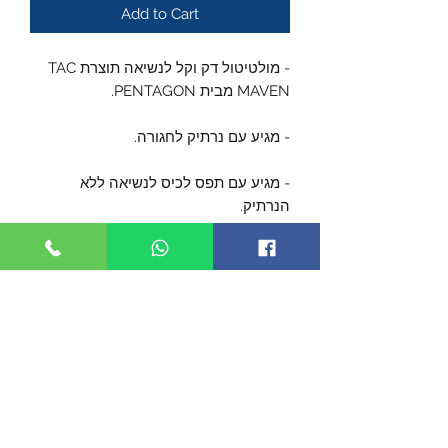
Add to Cart
- מולטיטול דק וקל לנשיאה תוצרת TAC
MAVEN מבית PENTAGON.
- מגיע עם נרתיק לחגורה.
- מגיע עם תפס לכיס לנשיאה ללא
הנרתיק.
- כלים חיצוניים: סכין ומספריים
(המספריים הן ללא קצה, כמו מספרי
חובשים)
- כלים פנימיים: פותחן עם מברג
שטוח ומברג פיליפס
- כל הכלים ננעלים לעבודה בטוחה