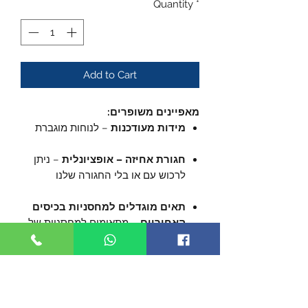
Quantity
*
Add to Cart
מאפיינים משופרים:
מידות מעודכנות
– לנוחות מוגברת
חגורת אחיזה – אופציונלית
– ניתן
לרכוש עם או בלי החגורה שלנו
תאים מוגדלים למחסניות בכיסים
האחוריים
– מתאימים למחסניות של
אקדחים בגודל מלא
כיסי Utility בצד הירך
– שליפה
מהירה לכלים וסכינים