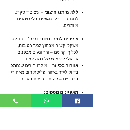
ללא מיתוג חיצוני
– עיצוב דיסקרטי
לחלוטין – בלי לוגואים, בלי סימנים
מיותרים.
עמידים למים, חיכוך וריח
* – בד קל
משקל, קשיח מבחוץ לנגד רטיבות,
לכלוך וקרעים – ורך ונעים מבפנים,
אידאלי לשימוש של כמה ימים.
אוורור בלייזר
– מיקרו-חורים שנחתכו
בדיוק לייזר באזורי פליטת חום מאחורי
הברכיים – לשיפור זרימת האוויר
מאפיינים נוספים:
חגורת אחיזה פטנטית לנשיאה
מוסלקת (נרכשת בנפרד).
שרוכים מתכווננים