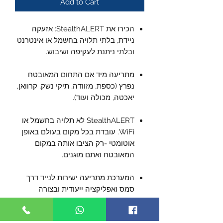
Add to Cart
הכירו את StealthALERT: אזעקה
ניידת, בלתי תלויה בחשמל או אינטרנט
ובלתי ניתנת לעקיפה ושיבוש.
מתריעה מיד אם התחום המאובטח
נפרץ (כספת, מזוודה, תיקי נשק, קרוואן,
יאכטה, מכולה ועוד).
StealthALERT לא תלויה בחשמל או
WiFi. עובדת בכל מקום בעולם באופן
אוטומטי -רק הציבו אותה במקום
המאובטח ואתם מוגנים.
המערכת מתריעה ישירות לנייד דרך
סמס ואפליקציה ייעודית ובצורה
דיסקרטית, כך שגם אם האובייקט
המאובטח נגנב -המיקום משודר