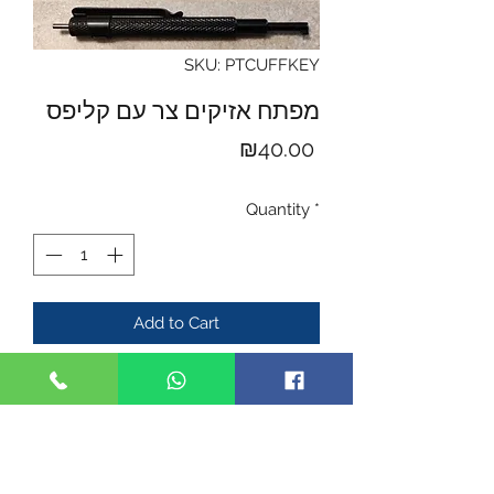
SKU: PTCUFFKEY
מפתח אזיקים צר עם קליפס
Price
₪40.00
Quantity
*
Add to Cart
מפתח אזיקים בצורת "עט" עם קליפס
* מבנה צר ונח לנשיאה
* אחיזה יציבה
* אוניברסלי