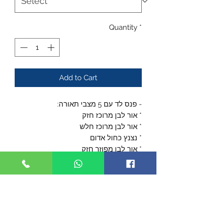
Quantity
*
Add to Cart
- פנס לד עם 5 מצבי תאורה:
* אור לבן מרוכז חזק
* אור לבן מרוכז חלש
* נצנץ כחול אדום
* אור לבן מפוזר חזק
* אור לבן מפוזר חלש
- מגיע עם קליפס לכיס של מדים או
לחגורה
- כולל חיבור לכידון של אופניים /