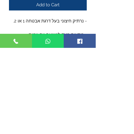
Add to Cart
- נרתיק חיצוני בעל דרגת אבטחה 1 או 2.
- מתאים מאד לנשיאה יום יומית.
- הנדסת אנוש מעולה מאפשרת שליפה
נוחה ומהירה.
- הנעילה מופעלת על ידי האגודל
ומאפשרת אך ורק לבעל האקדח
לשלוף את האקדח.
- זווית נשיאה ניתנת לכיוון.
- עשוי מפולימר חזק ובעל מבנה קשיח,
נבנה לפי דגם האקדח.
- הנרתיק מגיע עם פדאל שמאפשר הוצאת