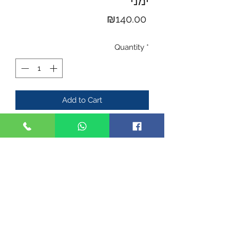
Price
₪140.00
Quantity
*
Add to Cart
נרתיק חיצוני מסדרה C של אורפז לאקדח
יריחו ומתאים גם למצדה סלים:
- נעילת אגודל
- זווית מתכווננת 360 מעלות
- התאמה לכל חיבורי אורפז כולל ירך,
מונמך, אפוד, חגורה
- אפשרות לחיבור
למערכת OMS
לניתוק
וחיבור מהירים
- תוצרת הארץ