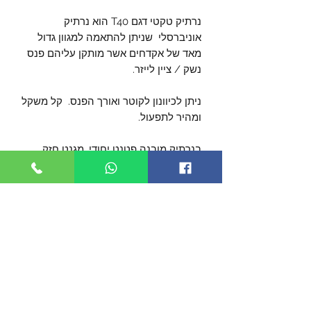
נרתיק טקטי דגם T40 הוא נרתיק
אוניברסלי שניתן להתאמה למגוון גדול
מאד של אקדחים אשר מותקן עליהם פנס
נשק / ציין לייזר.
ניתן לכיוונון לקוטר ואורך הפנס. קל משקל
ומהיר לתפעול.
בנרתיק מובנה פטנט יחודי, מגנט חזק
ששומר על האקדח בתוך הנרתיק.
לנרתיק נעילה שמופעלת על ידי האגודל
של היד היורה, והאקדח נשמר במקומו עד
לרגע השליפה.
הנרתיק מגיע עם פאדל ותואם לכל אביזרי
החיבור של אורפז כולל מערכת OMS
(נמכרים בנפרד)