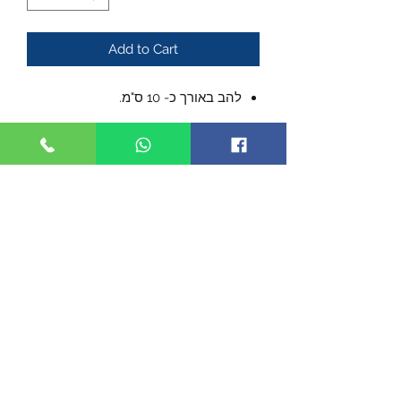
Add to Cart
להב באורך כ- 10 ס"מ.
הלהב עשוי מפלדת אל-חלד, בגימור
מט.
מנגנון בטיחות מובנה למניעת פתיחה
מקרית.
הידית עושיה מ- G10 בצבע שחור.
מגיע עם תפס לכיס.
אורך כללי כ- 23 ס"מ.