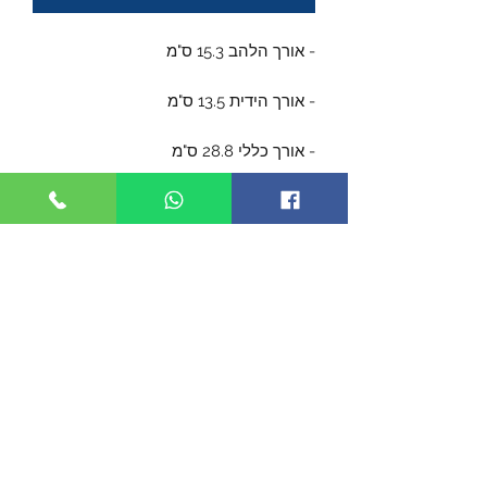
- אורך הלהב 15.3 ס"מ
- אורך הידית 13.5 ס"מ
- אורך כללי 28.8 ס"מ
- הלהב עשוי מפלדת דמסקוס עם 67
שכבות.
- עובי הלהב 4.3 ס"מ
- הידית עטויה מיתר
- הנדן עשוי מעור.
- מגיע בקופסה עם סגירה מגנטית