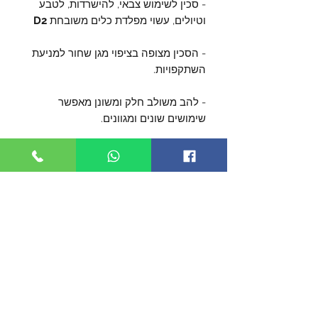
- סכין לשימוש צבאי, להישרדות, לטבע
וטיולים, עשוי מפלדת כלים משובחת
D2
- הסכין מצופה בציפוי מגן שחור למניעת
השתקפויות.
- להב משולב חלק ומשונן מאפשר
שימושים שונים ומגוונים.
- אורך הלהב 160 מ"מ
- עובי הלהב 4 מ"מ (חזק במיוחד).
- הלהב מחוסם ל- 58-60RC
- מגיע עם נדן מתוחכם מאד, המאפשר
נשיאה קלאסית על החוגרה, או חיבור
לאפוד / תרמיל צבאי עם חיבורי MOLLE
בקלות רבה.