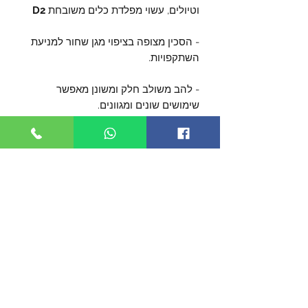
וטיולים, עשוי מפלדת כלים משובחת
D2
- הסכין מצופה בציפוי מגן שחור למניעת
השתקפויות.
- להב משולב חלק ומשונן מאפשר
שימושים שונים ומגוונים.
- אורך הלהב 160 מ"מ
- עובי הלהב 4 מ"מ (חזק במיוחד).
- הלהב מחוסם ל- 58-60RC
- מגיע עם נדן מתוחכם מאד, המאפשר
נשיאה קלאסית על החוגרה, או חיבור
לאפוד / תרמיל צבאי עם חיבורי MOLLE
בקלות רבה.