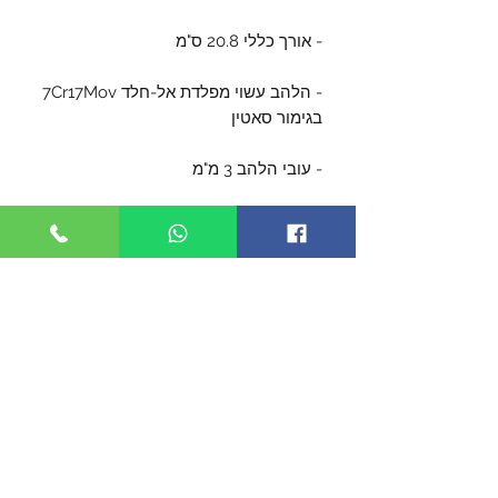
- אורך כללי 20.8 ס"מ
- הלהב עשוי מפלדת אל-חלד 7Cr17Mov
בגימור סאטין
- עובי הלהב 3 מ"מ
- הידית עשויה מ- G10.
- מגיע עם נרתיק קטיפה
- מגיע עפ תפס לכיס.
- הלהב נע על מיסבים.
- נעילת ליינר
- מגיעה בקופסה עם סגירה מגנטית.