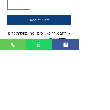
Add to Cart
להב אורך כ- 9 ס"מ, עשוי מפלדת כלים
משובחת D2.
הלהב נע על מייסבים.
נעילת להב אמינה.
ידית עשויה מ- G-10 עם עיטורים
מקרבו8ן פייבר.
אורך סגור כ- 12 ס"מ.
מגיע עם תפס לכיס.