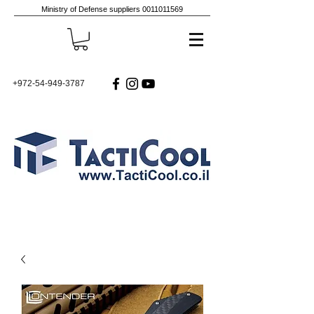
Ministry of Defense suppliers
0011011569
+972-54-949-3787