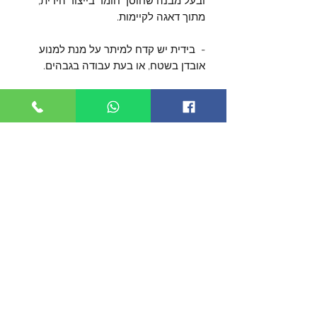
ובעל מבנה שחוסך חומר בייצור הידית,
מתוך דאגה לקיימות.
- בידית יש קדח למיתר על מנת למנוע
אובדן בשטח, או בעת עבודה בגבהים.
- להב באורך 90 מ"מ בעובי 2.5 מ"מ
מפלדת פחמן. מחוסם ל- 58-60HRC
- אורך כללי 208 מ"מ