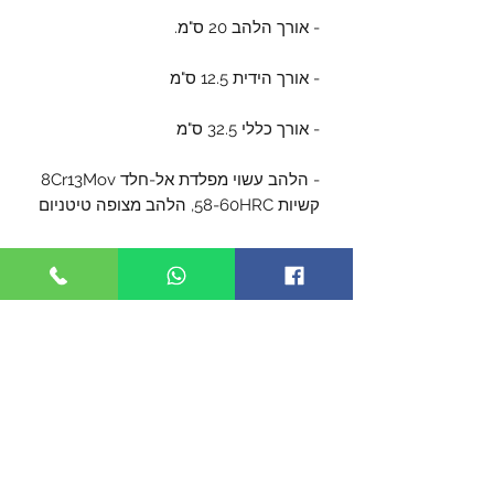
- אורך הלהב 20 ס"מ.
- אורך הידית 12.5 ס"מ
- אורך כללי 32.5 ס"מ
- הלהב עשוי מפלדת אל-חלד 8Cr13Mov
קשיות 58-60HRC, הלהב מצופה טיטניום
- עובי הלהב 5.5 מ"מ
- ידית גומי SFL בצבע ירוק-הסוואה.
- נדן מניילון ABS עם חיבורי MOLLE,
בצבע הסוואה.
- הסכים מגיע עם אביזרי שטח והישרדות,
כולל סכין עזר, מצפן, אביזרים לרוגטקה,
ציוד דיג ותפירה.