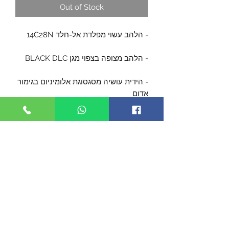
Out of Stock
- הלהב עשוי מפלדת אל-חלד 14C28N
- הלהב מצופה בצפוי מגן BLACK DLC
- הידית עושיה מסגסוגת אלומיניום בגימור
אדום
- תפס לכיס מפלדה
- הלהב נע על מיסבים קרמיים
- אורך כללי 139 מ"מ
- אורך סגור 83 מ"מ
- אורך הלהב 56 מ"מ