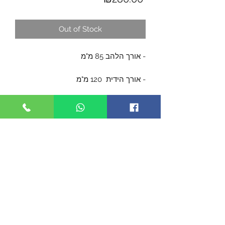
Out of Stock
- אורך הלהב 85 מ"מ
- אורך הידית 120 מ"מ
- אורך כללי 205 מ"מ
- הלהב עשוי מפלדת D2 בגימור סאטין
וציפוי טיטניום אפור
- הידית עשויה מ- G10 בצבע לבן
- נעילת ליינר
- תפס לכיס לנשיאה עמוקה ניתן להתקנה
משני הצדדים