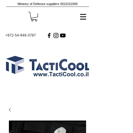
Ministry of Defense suppliers
0011011569
+972-54-949-3787