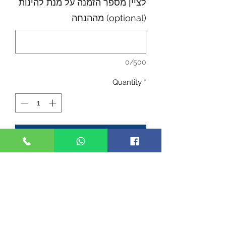
לציין מספר הזמנה על מנת להינות
מההנחה (optional)
0/500
Quantity
*
Add to Cart
שובר חלונות לערכות MCK
מתחבר לחלק הקדמי של הערכה
- שובר חלון לרכב
- מוסיף משקל מקדימה ומגביר דיוק של