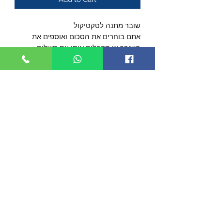
שובר מתנה לטקטיקול
אתם בוחרים את הסכום ואוספים את
השובר או מקבלים אותו עם משלוח
רוצים לתת אותו למישהו אחר? אנחנו
נשלח לו אותו ישירות
רוצים לצרף ברכה? שילחו לנו במייל קובץ
(שחור לבן) ואנו נצרף את הברכה למעטפה
רוצים לתת שוב בסכום אחר שאינו מופיע
באתר? תרימו טלפון ונדאג לכם!
שימו לב, יש גם
שובר "חג שמח"