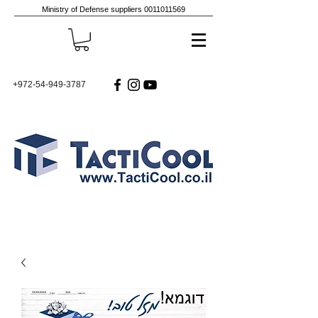
Ministry of Defense suppliers
0011011569
+972-54-949-3787