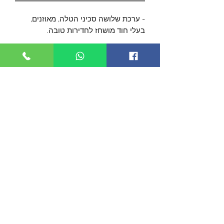
- ערכת שלושה סכיני הטלה, מאוזנים,
בעלי חוד מושחז לחדירות טובה.
- הסכינים במנויים מיחידת פלדת אל-חלד
אחת, עם קדחים בידית להפחתת המשקל.
- הסכינים מעוטרים בעבודת אומנות
מיוחדת הקרויה 'שיטת העברת מים'
- אורך כל סכין כ- 23 ס"מ.
- הסכינים מגיעים בנרתיק ניילון להחסנה
ונשיאהץ