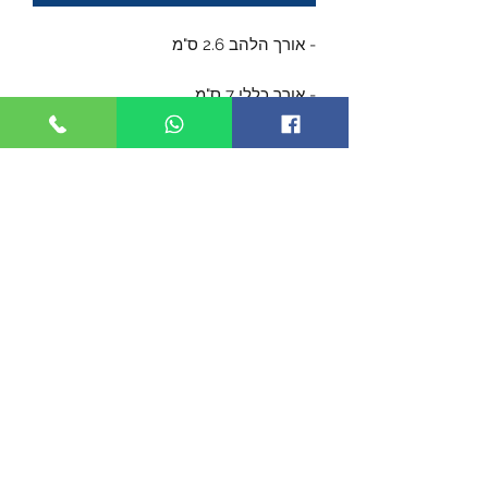
- אורך הלהב 2.6 ס"מ
- אורך כללי 7 ס"מ
- עשוי מפלדת אל-חלד 7Cr17mov עם
ציפוי טיטמיום
- עובי הלהב 3 מ"מ
- נרתיק עשוי מעור
- משקל 36 גרם