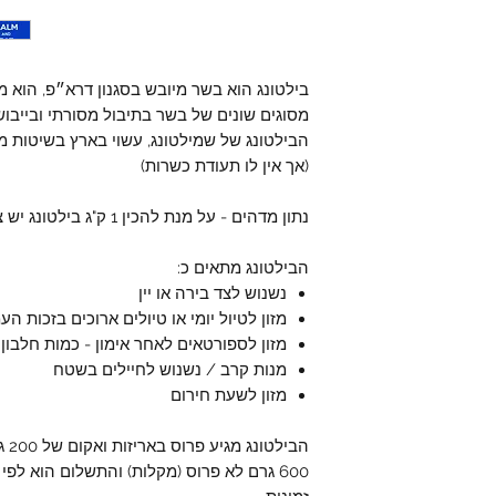
בילטונג הוא בשר מיובש בסגנון דרא״פ, הוא מ
מסוגים שונים של בשר בתיבול מסורתי ובייבוש 
הבילטונג של שמילטונג, עשוי בארץ בשיטות מ
(אך אין לו תעודת כשרות)
נתון מדהים - על מנת להכין 1 ק"ג בילטונג יש צורך ב 3.3 ק"ג בשר!!!
הבילטונג מתאים כ:
נשנוש לצד בירה או יין
מזון לטיול יומי או טיולים ארוכים בזכות ה
מזון לספורטאים לאחר אימון - כמות חלבון
מנות קרב / נשנוש לחיילים בשטח
מזון לשעת חירום
ה
600 גרם לא פרוס (מקלות) והתשלום הוא ל