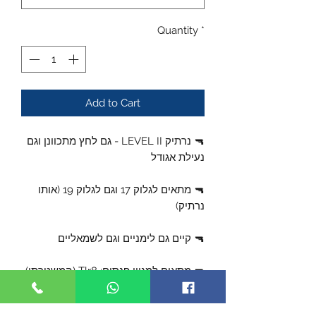
Quantity
*
Add to Cart
🔫 נרתיק LEVEL II - גם לחץ מתכוונן וגם
נעילת אגודל
🔫 מתאים לגלוק 17 וגם לגלוק 19 (אותו
נרתיק)
🔫 קיים גם לימניים וגם לשמאליים
🔫 מתאים למגוון פנסים: Tlr8 (המשטרתי),
Tlr7, O-Light PL-MINI, Inforce Wild
1&2 או לנשיאה ללא פנס בכלל