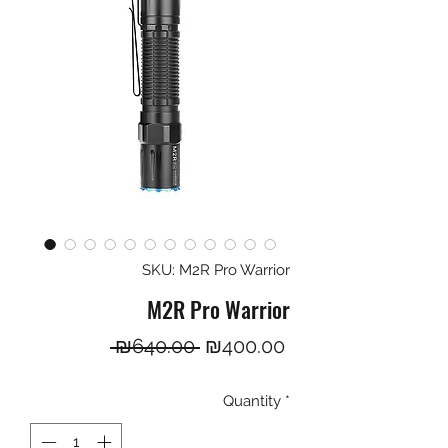
SKU: M2R Pro Warrior
M2R Pro Warrior
Regular
Sale
 ₪640.00 
₪400.00
Price
Price
Quantity
*