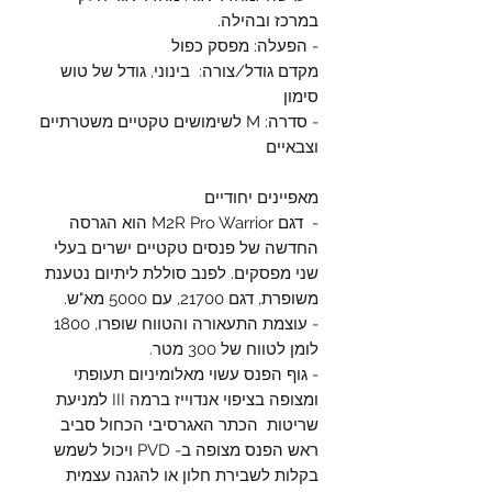
במרכז ובהילה.
- הפעלה: מפסק כפול
מקדם גודל/צורה: בינוני, גודל של טוש
סימון
- סדרה: M לשימושים טקטיים משטרתיים
וצבאיים
מאפיינים יחודיים
- דגם M2R Pro Warrior הוא הגרסה
החדשה של פנסים טקטיים ישרים בעלי
שני מפסקים. לפנב סוללת ליתיום נטענת
משופרת, דגם 21700, עם 5000 מא"ש.
- עוצמת התעאורה והטווח שופרו, 1800
לומן לטווח של 300 מטר.
- גוף הפנס עשוי מאלומיניום תעופתי
ומצופה בציפוי אנדוייז ברמה III למניעת
שריטות הכתר האגרסיבי הכחול סביב
ראש הפנס מצופה ב- PVD ויכול לשמש
בקלות לשבירת חלון או להגנה עצמית