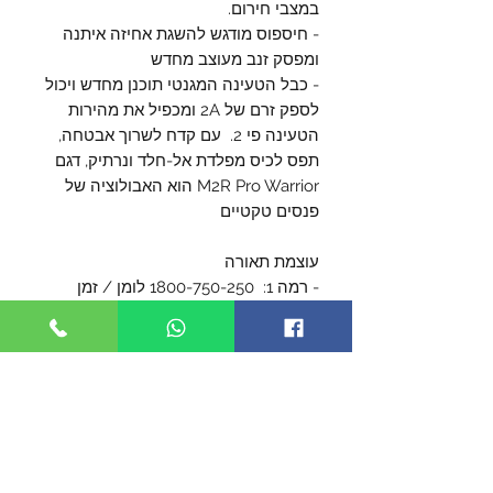
במצבי חירום.
- חיספוס מודגש להשגת אחיזה איתנה
ומפסק זנב מעוצב מחדש
- כבל הטעינה המגנטי תוכנן מחדש ויכול
לספק זרם של 2A ומכפיל את מהירות
הטעינה פי 2. עם קדח לשרוך אבטחה,
תפס לכיס מפלדת אל-חלד ונרתיק, דגם
M2R Pro Warrior הוא האבולוציה של
פנסים טקטיים
עוצמת תאורה
- רמה 1: 1800-750-250 לומן / זמן
תאורה 4.5-45-145 דקות, בהתאמה
- רמה 2: 250-750 לומן / 40-60 דקות,
בהתאמה
- רמה 3: 250 לומן/ 10שעות
- רמה 4: 60 לומן / 40 שעות
- רמה 5: 15 לומן / 130 שעות
- רמה 6 1 לומן/ 50 יום
איתות מהיר: יש