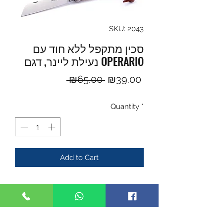
SKU: 2043
סכין מתקפל ללא חוד עם
נעילת ליינר, דגם OPERARIO
Regular
Sale
 ₪65.00 
₪39.00
Price
Price
Quantity
*
Add to Cart
- סכין תוצרת MAM איכותי, עשוי מחומרים
משובחים